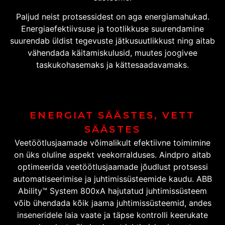
Paljud neist protsessidest on aga energiamahukad.
Energiaefektiivsuse ja tootlikkuse suurendamine
suurendab üldist tegevuste jätkusuutlikkust ning aitab
vähendada käitamiskulusid, muutes joogivee
taskukohasemaks ja kättesaadavamaks.
ENERGIAT SÄÄSTES, VETT
SÄÄSTES
Veetöötlusjaamade võimalikult efektiivne toimimine
on üks oluline aspekt veekorralduses. Aindpro aitab
optimeerida veetöötlusjaamade jõudlust protsessi
automatiseerimise ja juhtimissüsteemide kaudu. ABB
Ability™ System 800xA hajutatud juhtimissüsteem
võib ühendada kõik jaama juhtimissüsteemid, andes
inseneridele laia vaate ja täpse kontrolli keerukate