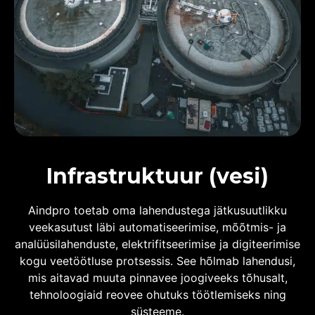
Infrastruktuur (vesi)
Aindpro toetab oma lahendustega jätkusuutlikku
veekasutust läbi automatiseerimise, mõõtmis- ja
analüüsilahenduste, elektrifitseerimise ja digiteerimise
kogu veetöötluse protsessis. See hõlmab lahendusi,
mis aitavad muuta pinnavee joogiveeks tõhusalt,
tehnoloogiaid reovee ohutuks töötlemiseks ning
süsteeme.