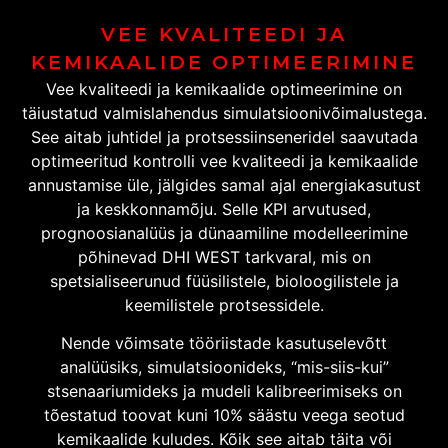
VEE KVALITEEDI JA
KEMIKAALIDE OPTIMEERIMINE
Vee kvaliteedi ja kemikaalide optimeerimine on
täiustatud valmislahendus simulatsioonivõimalustega.
See aitab juhtidel ja protsessiinseneridel saavutada
optimeeritud kontrolli vee kvaliteedi ja kemikaalide
annustamise üle, jälgides samal ajal energiakasutust
ja keskkonnamõju. Selle KPI arvutused,
prognoosianalüüs ja dünaamiline modelleerimine
põhinevad DHI WEST tarkvaral, mis on
spetsialiseerunud füüsilistele, bioloogilistele ja
keemilistele protsessidele.
Nende võimsate tööriistade kasutuselevõtt
analüüsiks, simulatsioonideks, “mis-siis-kui”
stsenaariumideks ja mudeli kalibreerimiseks on
tõestatud toovat kuni 10% säästu veega seotud
kemikaalide kuludes. Kõik see aitab täita või