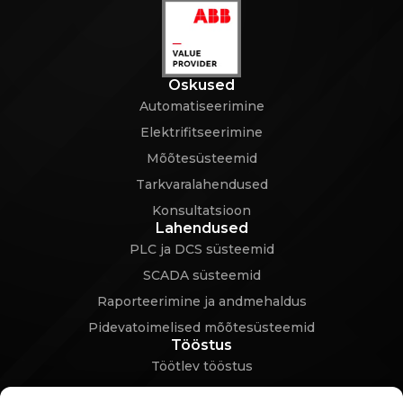
Oskused
Automatiseerimine
Elektrifitseerimine
Mõõtesüsteemid
Tarkvaralahendused
Konsultatsioon
Lahendused
PLC ja DCS süsteemid
SCADA süsteemid
Raporteerimine ja andmehaldus
Pidevatoimelised mõõtesüsteemid
Tööstus
Töötlev tööstus
Infrastruktuur (vesi)