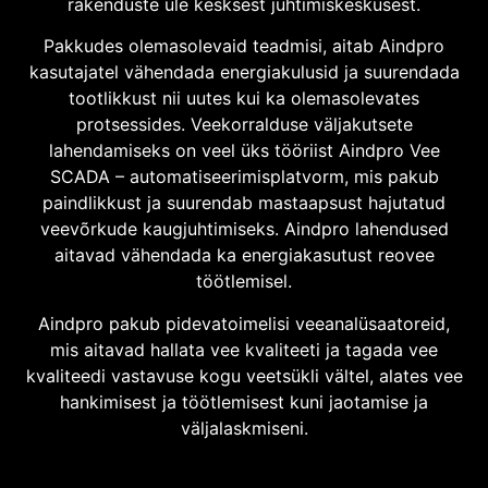
rakenduste üle kesksest juhtimiskeskusest.
Pakkudes olemasolevaid teadmisi, aitab Aindpro
kasutajatel vähendada energiakulusid ja suurendada
tootlikkust nii uutes kui ka olemasolevates
protsessides. Veekorralduse väljakutsete
lahendamiseks on veel üks tööriist Aindpro Vee
SCADA – automatiseerimisplatvorm, mis pakub
paindlikkust ja suurendab mastaapsust hajutatud
veevõrkude kaugjuhtimiseks. Aindpro lahendused
aitavad vähendada ka energiakasutust reovee
töötlemisel.
Aindpro pakub pidevatoimelisi veeanalüsaatoreid,
mis aitavad hallata vee kvaliteeti ja tagada vee
kvaliteedi vastavuse kogu veetsükli vältel, alates vee
hankimisest ja töötlemisest kuni jaotamise ja
väljalaskmiseni.